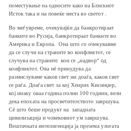
поместување на односите како на Блискиот
Исток така и на повеќе места во светот .
Во меѓувреме, очекувајќи да банкротираат
банките во Русија, банкротираат банките во
Америка и Европа. Она што го очекувавме
да се случи на страните во конфликтот, се
случува на страните кои се „надвор“ од
конфликтот. Ова нè принудува да
размислуваме каков свет ни доаѓа, каков свет
се раѓа. Доаѓа свет за кој Хенрих Кисинџер,
кој инаку оваа година полни 100 години, вели
дека епохата на просветителството завршува.
Сè што беше продукт на западната
цивилизација и човековиот ум завршува.
Вештачката интелигенција ја презема улогата