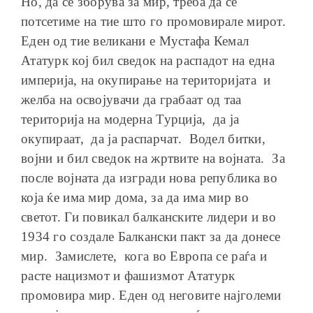
Но, да се зборува за мир, треба да се
потсетиме на тие што го промовирале мирот.
Еден од тие великани е Мустафа Кемал
Ататурк кој бил сведок на распадот на една
империја, на окупирање на територијата и
желба на освојувачи да грабаат од таа
територија на модерна Турција, да ја
окупираат, да ја распарчат. Водел битки,
војни и бил сведок на жртвите на војната. За
после војната да изгради нова република во
која ќе има мир дома, за да има мир во
светот. Ги повикал балканските лидери и во
1934 го создале Балкански пакт за да донесе
мир. Замислете, кога во Европа се раѓа и
расте нацизмот и фашизмот Ататурк
промовира мир. Еден од неговите најголеми