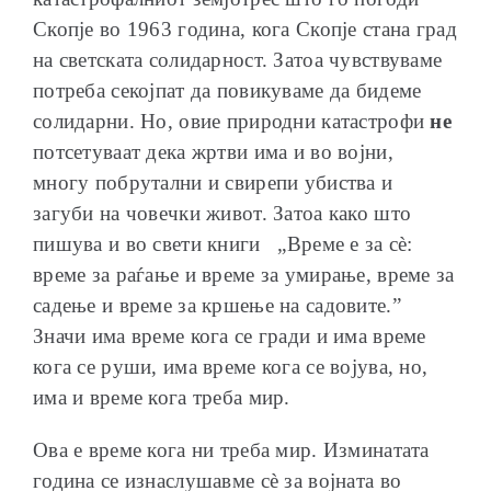
Скопје во 1963 година, кога Скопје стана град
на светската солидарност. Затоа чувствуваме
потреба секојпат да повикуваме да бидеме
солидарни. Но, овие природни катастрофи
не
потсетуваат дека жртви има и во војни,
многу побрутални и свирепи убиства и
загуби на човечки живот. Затоа како што
пишува и во свети книги „Време е за сè:
време за раѓање и време за умирање, време за
садење и време за кршење на садовите.”
Значи има време кога се гради и има време
кога се руши, има време кога се војува, но,
има и време кога треба мир.
Ова е време кога ни треба мир. Изминатата
година се изнаслушавме сè за војната во