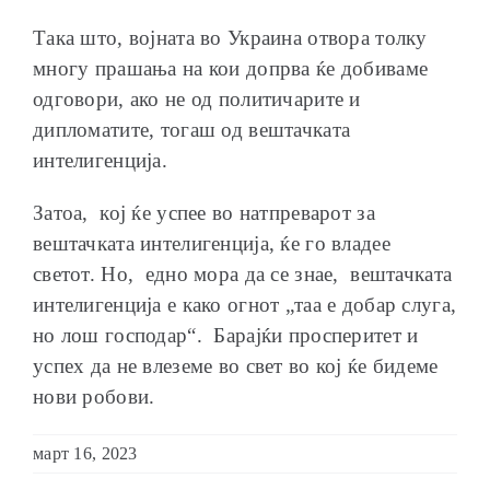
Така што, војната во Украина отвора толку
многу прашања на кои допрва ќе добиваме
одговори, ако не од политичарите и
дипломатите, тогаш од вештачката
интелигенција.
Затоа, кој ќе успее во натпреварот за
вештачката интелигенција, ќе го владее
светот. Но, едно мора да се знае, вештачката
интелигенција е како огнот „таа е добар слуга,
но лош господар“. Барајќи просперитет и
успех да не влеземе во свет во кој ќе бидеме
нови робови.
март 16, 2023