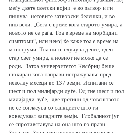
меѓу двете светски војни е во затвор и ги
пишува неговите затворски белешки, и во
нив вели: „Сега е време кога старото умира, а
новото не се раѓа. Тоа е време на морбидни
симптоми“, или некој ќе каже тоа е време на
монструми. Тоа ни се случува денес, еден
стар свет умира, а новиот не може да се
роди. Затоа универзитетот Кембриџ беше
шокиран кога направи истражување пред
неколку месеци во 137 земји. Испитани се
шест и пол милијарди луѓе. Од тие шест и пол
милијарди луѓе, две третини од човештвото
не се согласува со санкциите што ги
воведуваат западните земји. Глобалниот југ
се спротивставува на она што го прави
Западот. Западот е шокиран кога дознава