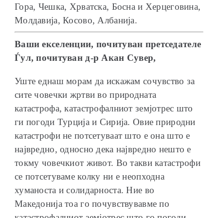
Гора, Чешка, Хрватска, Босна и Херцеговина,
Молдавија, Косово, Албанија.
Ваши екселенции, п
очитуван претседателе
Ѓул, п
очитуван д-р Акан Сувер,
Уште еднаш морам да искажам сочувство за
сите човечки жртви во природната
катастрофа, катастрофалниот земјотрес што
ги погоди Турција и Сирија. Овие природни
катастрофи не потсетуваат што е она што е
највредно, односно дека највредно нешто е
токму човечкиот живот. Во такви катастрофи
се потсетуваме колку ни е неопходна
хуманоста и солидарноста. Ние во
Македонија тоа го почувствувавме по
катастрофалниот земјотрес што го погоди