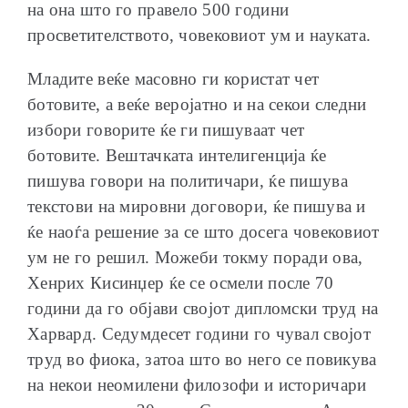
на она што го правело 500 години
просветителството, човековиот ум и науката.
Младите веќе масовно ги користат чет
ботовите, а веќе веројатно и на секои следни
избори говорите ќе ги пишуваат чет
ботовите. Вештачката интелигенција ќе
пишува говори на политичари, ќе пишува
текстови на мировни договори, ќе пишува и
ќе наоѓа решение за се што досега човековиот
ум не го решил. Можеби токму поради ова,
Хенрих Кисинџер ќе се осмели после 70
години да го објави својот дипломски труд на
Харвард. Седумдесет години го чувал својот
труд во фиока, затоа што во него се повикува
на некои неомилени филозофи и историчари