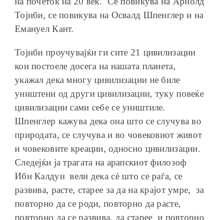
на почеток на 20 век. Се повикува на Арнолд
Тојнби, се повикува на Освалд Шпенглер и на
Емануел Кант.
Тојнби проучувајќи ги сите 21 цивилизации
кои постоеле досега на нашата планета,
укажал дека многу цивилизации не биле
уништени од други цивилизации, туку повеќе
цивилизации сами себе се уништиле.
Шпенглер кажува дека она што се случува во
природата, се случува и во човековиот живот
и човековите креации, односно цивилизации.
Следејќи ја трагата на арапскиот филозоф
Ибн Калдун вели дека сè што се раѓа, се
развива, расте, старее за да на крајот умре, за
повторно да се роди, повторно да расте,
повторно да се развива, да старее и повторно