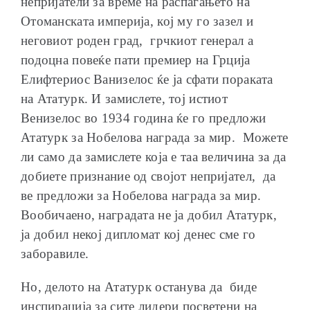
непријатели за време на распаѓањето на
Отоманската империја, кој му го зазел и
неговиот роден град, грчкиот генерал а
подоцна повеќе пати премиер на Грција
Елифтериос Ванизелос ќе ја сфати пораката
на Ататурк. И замислете, тој истиот
Венизелос во 1934 година ќе го предложи
Ататурк за Нобелова награда за мир. Можете
ли само да замислете која е таа величина за да
добиете признание од својот непријател, да
ве предложи за Нобелова награда за мир.
Вообичаено, наградата не ја добил Ататурк,
ја добил некој дипломат кој денес сме го
заборавиле.
Но, делото на Ататурк останува да биде
инспирација за сите лидери посветени на