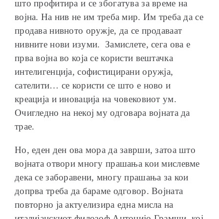
што профитира и се збогатува за време на
војна. На нив не им треба мир. Им треба да се
продава нивното оружје, да се продаваат
нивните нови изуми. Замислете, сега ова е
прва војна во која се користи вештачка
интелигенција, софистицирани оружја,
сателити… се користи се што е ново и
креација и иновација на човековиот ум.
Очигледно на некој му одговара војната да
трае.
Но, еден ден ова мора да заврши, затоа што
војната отвори многу прашања кои мислевме
дека се заборавени, многу прашања за кои
допрва треба да бараме одговор. Војната
повторно ја актуелизира една мисла на
италијанскиот филозоф Антонијо Грамши, кој