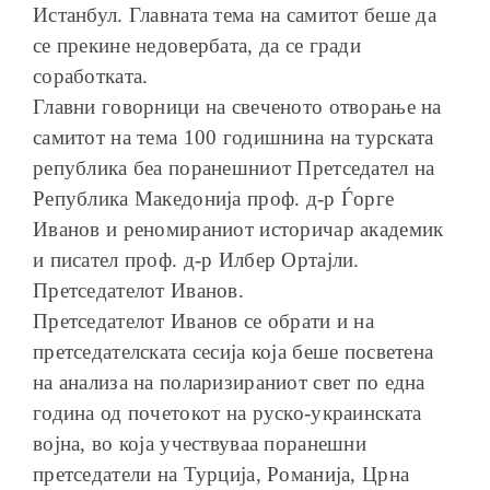
Истанбул. Главната тема на самитот беше да
се прекине недовербата, да се гради
соработката.
Главни говорници на свеченото отворање на
ОБРАЌАЊА
самитот на тема 100 годишнина на турската
република беа поранешниот Претседател на
Република Македонија проф. д-р Ѓорге
Иванов и реномираниот историчар академик
и писател проф. д-р Илбер Ортајли.
ШКОЛА ЗА МЛАДИ ЛИДЕРИ
Претседателот Иванов.
Претседателот Иванов се обрати и на
претседателската сесија која беше посветена
на анализа на поларизираниот свет по една
година од почетокот на руско-украинската
ПРМ 2009-2019
војна, во која учествуваа поранешни
претседатели на Турција, Романија, Црна