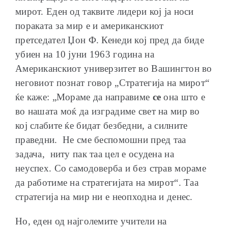
мирот. Еден од таквите лидери кој ја носи
пораката за мир е и американскиот
претседател Џон Ф. Кенеди кој пред да биде
убиен на 10 јуни 1963 година на
Американскиот универзитет во Вашингтон во
неговиот познат говор „Стратегија на мирот“
ќе каже: „Мораме да направиме
се
она што е
во нашата моќ да изградиме свет на мир во
кој слабите ќе бидат безбедни, а силните
праведни. Не сме беспомошни пред таа
задача, ниту пак таа цел е осудена на
неуспех. Со самодоверба и без страв мораме
да работиме на стратегијата на мирот“. Таа
стратегија на мир ни е неопходна и денес.
Но, еден од најголемите учители на