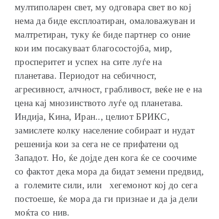
мултиполарен свет, му одговара свет во кој
нема да биде експлоатиран, омаловажуван и
малтретиран, туку ќе биде партнер со оние
кои им посакуваат благосостојба, мир,
просперитет и успех на сите луѓе на
планетава. Периодот на себичност,
агресивност, алчност, грабливост, веќе не е на
цена кај мнозинството луѓе од планетава.
Индија, Кина, Иран.., целиот БРИКС,
замислете колку население собираат и нудат
решенија кои за сега не се прифатени од
Западот. Но, ќе дојде ден кога ќе се соочиме
со фактот дека мора да бидат земени предвид,
а големите сили, или хегемонот кој до сега
постоеше, ќе мора да ги признае и да ја дели
моќта со нив.