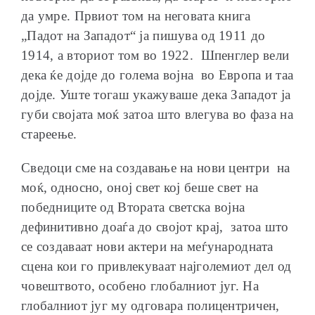
да умре. Првиот том на неговата книга
„Падот на Западот“ ја пишува од 1911 до
1914, а вториот том во 1922. Шпенглер вели
дека ќе дојде до голема војна во Европа и таа
дојде. Уште тогаш укажуваше дека Западот ја
губи својата моќ затоа што влегува во фаза на
стареење.
Сведоци сме на создавање на нови центри на
моќ, односно, оној свет кој беше свет на
победниците од Втората светска војна
дефинитивно доаѓа до својот крај, затоа што
се создаваат нови актери на меѓународната
сцена кои го привлекуваат најголемиот дел од
човештвото, особено глобалниот југ. На
глобалниот југ му одговара полицентричен,