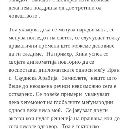
дека нема поддршка од две третини од
човештвото .
Тоа укажува дека се менува парадигмата, се
менува погледот на светот, се случуваат толку
драматични промени што можеме деновиве
да ги следиме. На пример, Кина успеа со
својата дипломатија повторно да се
воспостават дипломатските односи меѓу Иран
и Саудиска Арабија. Замислете, нешто што
беше до неодамна речиси невозможно сега е
остварено. Се повеќе примери укажуваат
дека хегемонот на глобалните меѓународни
односи веќе нема моќ. Се јавуваат други
актери кои нудат решенија на прашања кои до
сега немале одговор. Тоа е тектонско