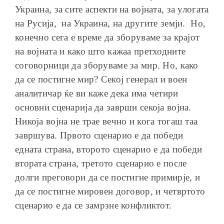
Украина, за сите аспекти на војната, за улогата
на Русија, на Украина, на другите земји. Но,
конечно сега е време да зборуваме за крајот
на војната и како што кажаа претходните
соговорници да зборуваме за мир. Но, како
да се постигне мир­­? Секој генерал и воен
аналитичар ќе ви каже дека има четири
основни сценарија да заврши секоја војна.
Никоја војна не трае вечно и кога тогаш таа
завршува. Првото сценарио е да победи
едната страна, второто сценарио е да победи
втората страна, третото сценарио е после
долги преговори да се постигне примирје, и
да се постигне мировен договор, и четвртото
сценарио е да се замрзне конфликтот.