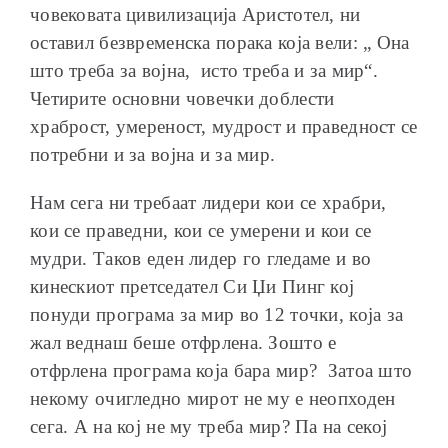
човековата цивилизација Аристотел, ни
оставил безвременска порака која вели: „ Она
што треба за војна, исто треба и за мир“.
Четирите основни човечки доблести
храброст, умереност, мудрост и праведност се
потребни и за војна и за мир.
Нам сега ни требаат лидери кои се храбри,
кои се праведни, кои се умерени и кои се
мудри. Таков еден лидер го гледаме и во
кинескиот претседател Си Џи Пинг кој
понуди програма за мир во 12 точки, која за
жал веднаш беше отфрлена. Зошто е
отфрлена програма која бара мир? Затоа што
некому очигледно мирот не му е неопходен
сега. А на кој не му треба мир? Па на секој