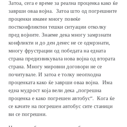
Затоа, сега е време за реална проценка како ќе
заврши оваа војна. Затоа што од погрешните
проценки имаме многу повеќе
постконфликтни тешки ситуации отколку
пред војните. Знаеме дека многу замрзнати
конфликти и до ден денес не се одмрзнати,
многу фрустрации од победата на едната
страна предизвикувала нова војна од втората
страна. Многу мировни договори не се
почитувале. И затоа е толку неопходна
проценката како ќе заврши оваа војна. Има
една мудрост која вели дека „погрешна
проценка е како погрешен автобус“. Кога ќе
се качите на погрешен автобус сите станици
ви се погрешни.