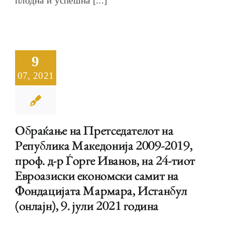
плодна и успешна [...]
9
07, 2021
Обраќање на Претседателот на
Република Македонија 2009-2019,
проф. д-р Ѓорге Иванов, на 24-тиот
Евроазиски економски самит на
Фондацијата Мармарa, Истанбул
(онлајн), 9. јули 2021 година