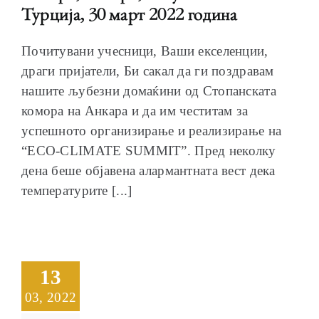
Турција, 30 март 2022 година
Почитувани учесници, Ваши екселенции,
драги пријатели, Би сакал да ги поздравам
нашите љубезни домаќини од Стопанската
комора на Анкара и да им честитам за
успешното организирање и реализирање на
“ECO-CLIMATE SUMMIT”. Пред неколку
дена беше објавена алармантната вест дека
температурите [...]
13
03, 2022