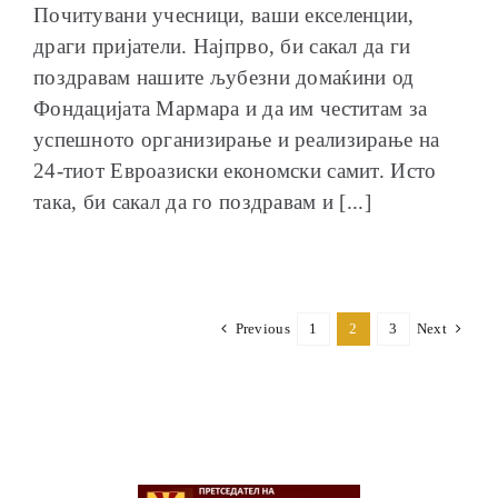
Почитувани учесници, ваши екселенции,
драги пријатели. Најпрво, би сакал да ги
поздравам нашите љубезни домаќини од
Фондацијата Мармара и да им честитам за
успешното организирање и реализирање на
24-тиот Евроазиски економски самит. Исто
така, би сакал да го поздравам и [...]
Previous
1
2
3
Next