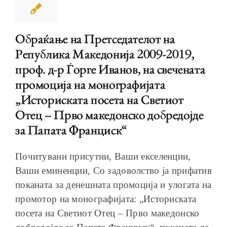
Обраќање на Претседателот на
Република Македонија 2009-2019,
ОБРАЌАЊА
проф. д-р Ѓорге Иванов, на свечената
промоција на монографијата
„Историската посета на Светиот
Отец – Прво македонско добредојде
ШКОЛА ЗА МЛАДИ ЛИДЕРИ
за Папата Франциск“
Почитувани присутни, Ваши екселенции,
Ваши еминенции, Со задоволство ја прифатив
поканата за денешната промоција и улогата на
ПРМ 2009-2019
промотор на монографијата: „Историската
посета на Светиот Отец – Прво македонско