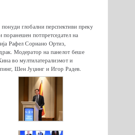
“, понуди глобални перспективи преку
и поранешен потпретседател на
нија Рафел Сориано Ортиз,
драк. Модератор на панелот беше
 Кина во мултилатерализмот и
пинг, Шен Јуџинг и Игор Радев.