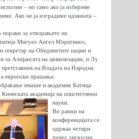
исполни – но само ако ја избереме
риме. Ако не ја изградиме иднината –
 пораки за отворањето на
упатија Мигуел Ангел Моратинос,
н секретар на Обединетите нации и
к за Алијансата на цивилизации, и Лу
 претставник на Владата на Народна
за европски прашања.
обраќање имаше и академик Катица
а Кинеската академија на општествени
науки.
Во рамки на
конференцијата се
одржаа четири
панел дискусии.