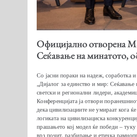
Официјално отворена Ме
Сеќавање на минатото, о
Со јасни пораки на надеж, соработка 
„Дијалог за единство и мир: Сеќавање 
светски и регионални лидери, академи
Конференцијата ја отвори поранешниот 
дека цивилизациите не умираат кога ќе 
логиката на цивилизациска конкуренциј
прашањето кој модел ќе победи – туку 
врз почит, разбирање и етичка рамноп