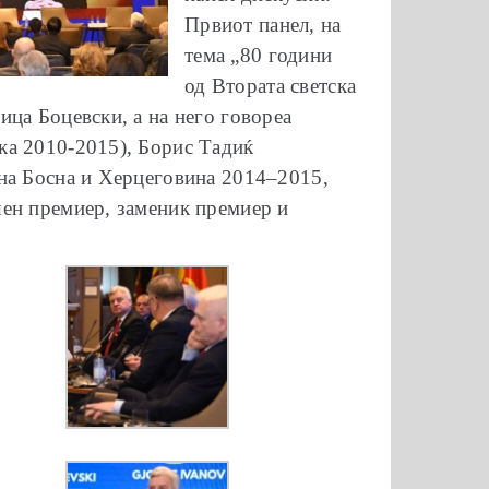
Првиот панел, на
тема „80 години
од Втората светска
ца Боцевски, а на него говореа
ка 2010-2015), Борис Тадиќ
 на Босна и Херцеговина 2014–2015,
шен премиер, заменик премиер и