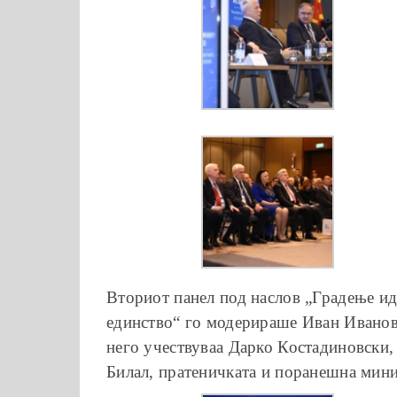
Вториот панел под наслов „Градење ид
единство“ го модерираше Иван Иванов,
него учествуваа Дарко Костадиновски,
Билал, пратеничката и поранешна мин