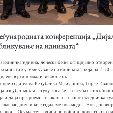
ѓународната конференција „Дијало
бликување на иднината“
и заедничка иднина, денеска беше официјално отворе
на минатото, обликување на иднината“, која од 7-10 
ци, експерти и млади визионери.
претседател на Република Македонија, Ѓорге Иванов,
ја изгубат моќта – туку кога ќе ја изгубат способно
а и да ја прегрнеме логиката на нашата заедничка суд
како заеднички ќе создадеме нов модел. Нов договор.
равност. Осумдесет години по војната, човештвото н