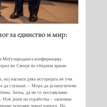
г за единство и мир:
на Меѓународната конференција
април во Скопје ќе обедини врвни
 кој нагласи дека историјата нè учи
ста да слушаат. – Мора да ја напуштиме
бина. Затоа, да не го поставуваме
 Нов јазик на соработка – заснован
аправи огромен чекор напред. Но,