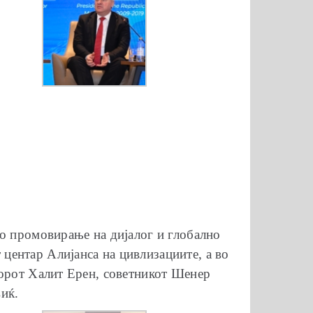
во промовирање на дијалог и глобално
центар Алијанса на цивлизациите, а во
сорот Халит Ерен, советникот Шенер
иќ.