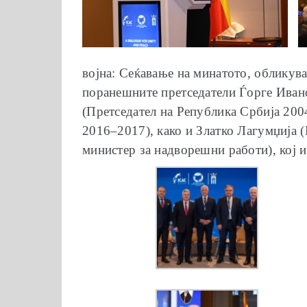
војна: Сеќавање на минатото, обликув
поранешните претседатели Ѓорге Ивано
(Претседател на Република Србија 200
2016–2017), како и Златко Лагумџија 
министер за надворешни работи), кој и