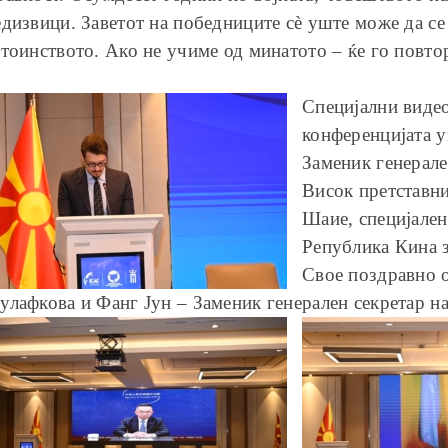
дизвици. Заветот на победниците сè уште може да се 
тоинството. Ако не учиме од минатото – ќе го повто
Специјални видео
конференцијата 
Заменик генерале
Висок претставни
Шаие, специјален
Република Кина 
Свое поздравно 
улафкова и Фанг Јун – Заменик генерален секретар н