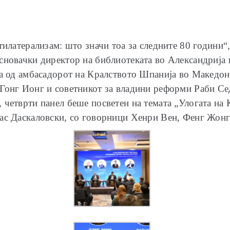
тилатерализам: што значи тоа за следните 80 години
сновачки директор на библиотеката во Александрија 
ња од амбасадорот на Кралството Шпанија во Македо
Гонг Ионг и советникот за владини реформи Раби Се
 четврти панел беше посветен на темата „Улогата на
ас Даскаловски, со говорници Хенри Вен, Фенг Жонг