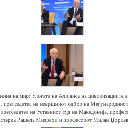
нина на мир: Улогата на Алијанса на цивилизациите 
 претседател на извршниот одбор на Меѓународниот 
 претседател на Уставниот суд на Македонија, профе
истерка Рашела Мизрахи и професорот Милан Џорџев