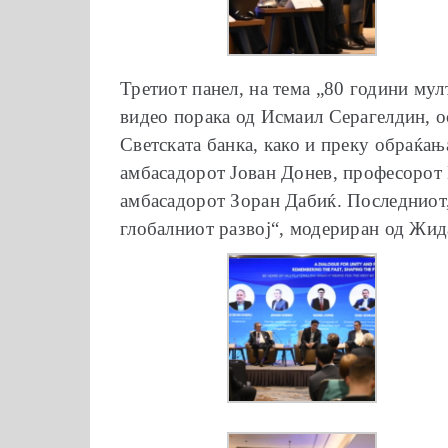
Третиот панел, на тема „80 години мул
видео порака од Исмаил Серагелдин, о
Светската банка, како и преку обраќа
амбасадорот Јован Донев, професорот 
амбасадорот Зоран Дабиќ. Последниот,
глобалниот развој“, модериран од Жид