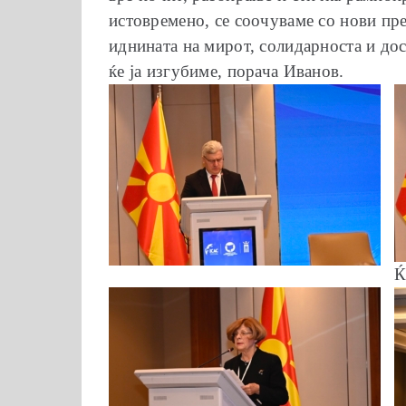
истовремено, се соочуваме со нови пре
иднината на мирот, солидарноста и дос
ќе ја изгубиме, порача Иванов.
Ќ