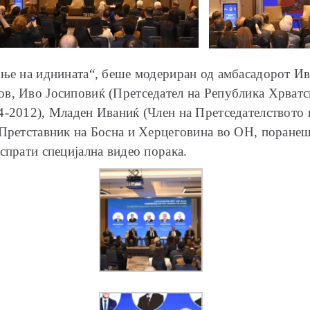
ање на иднината“, беше модериран од амбасадорот Иви
в, Иво Јосиповиќ (Претседател на Република Хрватс
4-2012), Младен Иваниќ (Член на Претседателството
(Претставник на Босна и Херцеговина во ОН, поране
спрати специјална видео порака.