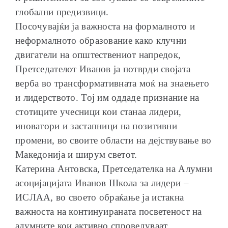
глобални предизвици.
Посочувајќи ја важноста на формалното и
неформалното образование како клучни
двигатели на општествениот напредок,
Претседателот Иванов ја потврди својата
верба во трансформативната моќ на знаењето
и лидерството. Тој им оддаде признание на
стотиците учесници кои станаа лидери,
иноватори и застапници на позитивни
промени, во своите области на дејствување во
Македонија и ширум светот.
Катерина Антовска, Претседателка на Алумни
асоцијацијата Иванов Школа за лидери –
ИСЛАА, во своето обраќање ја истакна
важноста на континуираната посветеност на
алумните кои активно спроведуваат