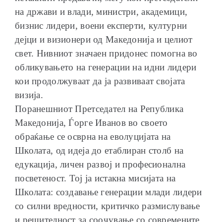
на држави и влади, министри, академици,
бизнис лидери, воени експерти, културни
дејци и визионери од Македонија и целиот
свет. Нивниот значаен придонес помогна во
обликувањето на генерации на идни лидери
кои продолжуваат да ја развиваат својата
визија.
Поранешниот Претседател на Република
Македонија, Ѓорге Иванов во своето
обраќање се осврна на еволуцијата на
Школата, од идеја до етаблиран столб на
едукација, личен развој и професионална
посветеност. Тој ја истакна мисијата на
Школата: создавање генерации млади лидери
со силни вредности, критичко размислување
и решителност за соочување со современите