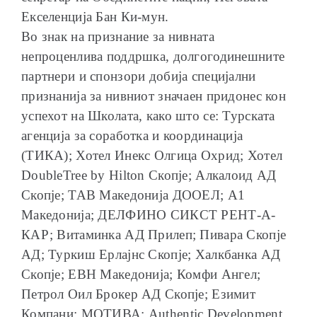
Екселенција Бан Ки-мун.
Во знак на признание за нивната
непроценлива поддршка, долгогодинешните
партнери и спонзори добија специјални
признанија за нивниот значаен придонес кон
успехот на Школата, како што се: Турската
агенција за соработка и координација
(ТИКА); Хотел Инекс Олгица Охрид; Хотел
DoubleTree by Hilton Скопје; Алкалоид АД
Скопје; ТАВ Македонија ДООЕЛ; А1
Македонија; ДЕЛФИНО СИКСТ РЕНТ-А-
КАР; Витаминка АД Прилеп; Пивара Скопје
АД; Туркиш Ерлајнс Скопје; Халкбанка АД
Скопје; ЕВН Македонија; Комфи Ангел;
Петрол Оил Брокер АД Скопје; Езимит
Компани; МОТИВА; Authentic Development