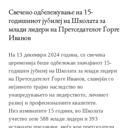
Свечено одбележување на 15-
годишниот јубилеј на Школата за
млади лидери на Претседателот Ѓорге
ОБРАЌАЊА
Иванов
На 13 декември 2024 година, со свечена
церемонија беше одбележан значајниот 15-
годишен јубилеј на Школата за млади лидери
ШКОЛА ЗА МЛАДИ ЛИДЕРИ
на Претседателот Ѓорге Иванов, славејќи го
нејзиното трајно наследство во
унапредувањето на лидерството, личниот
развој и професионалните квалитети.
ПРМ 2009-2019
Низ изминатите 15 години, во Школата
учество зеле 588 млади лидери и 393
истакнати предавачи, меѓу кои претседатели