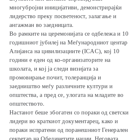
многубројни иницијативи, демонстрирајќи
лидерство преку посветеност, залагање и
ангажман во заедницата.
Во рамките на церемонијата се одбележа и 10
годишниот јубилеј на Меѓународниот центар
Алијанса на цивилизациите (ICAC), кој 10
години е еден од ко-организаторите на
школата, и кој ја следи визијата за
промовирање почит, толеранција и
заедништво меѓу различните култури и
општества, а пред се, улогата на младите во
општеството.
Настанот беше збогатен со пораки од светски
лидери во краткиот документарец, како и
пораки испратени од поранешниот Генерален
секретар на Обединетите нации, Неговата