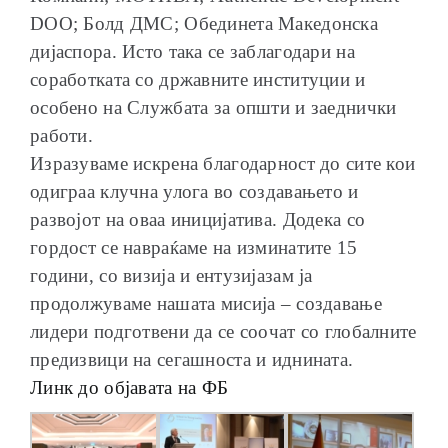
DOO; Болд ДМС; Обединета Македонска
дијаспора. Исто така се заблагодари на
соработката со државните институции и
особено на Службата за општи и заеднички
работи.
Изразуваме искрена благодарност до сите кои
одиграа клучна улога во создавањето и
развојот на оваа иницијатива. Додека со
гордост се навраќаме на изминатите 15
години, со визија и ентузијазам ја
продолжуваме нашата мисија – создавање
лидери подготвени да се соочат со глобалните
предизвици на сегашноста и иднината.
Линк до објавата на ФБ