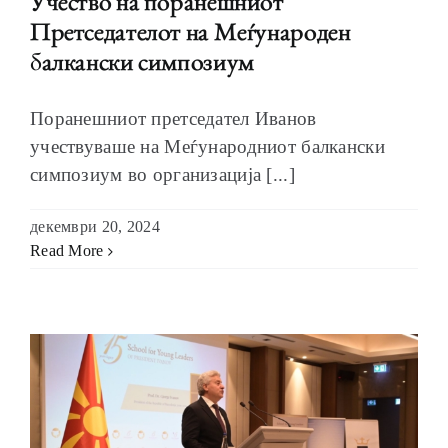
Учество на поранешниот
Претседателот на Меѓународен
балкански симпозиум
ОБРАЌАЊА
Поранешниот претседател Иванов
учествуваше на Меѓународниот балкански
симпозиум во организација [...]
декември 20, 2024
ШКОЛА ЗА МЛАДИ ЛИДЕРИ
Read More
ПРМ 2009-2019