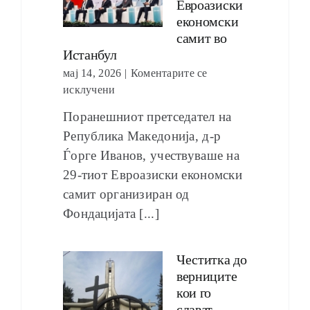
Евроазиски
економски
самит во
Истанбул
мај 14, 2026
|
Коментарите се
исклучени
Поранешниот претседател на
Република Македонија, д-р
Ѓорге Иванов, учествуваше на
29-тиот Евроазиски економски
самит организиран од
Фондацијата [...]
Честитка до
верниците
кои го
слават