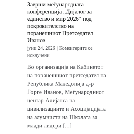
Заврши меѓународната
конференција „Дијалог за
единство и мир 2026“ под
покровителство на
поранешниот Претседател
ОБРАЌАЊА
Иванов
јуни 24, 2026
|
Коментарите се
исклучени
Во организација на Кабинетот
ШКОЛА ЗА МЛАДИ ЛИДЕРИ
на поранешниот претседател на
Република Македонија д-р
Ѓорге Иванов, Меѓународниот
центар Алијанса на
цивилизациите и Асоцијацијата
ПРМ 2009-2019
на алумнисти на Школата за
млади лидери [...]