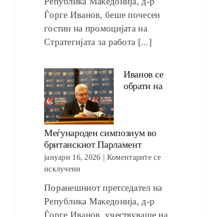
Република Македонија, д-р
Ѓорге Иванов, беше почесен
гостин на промоцијата на
Стратегијата за работа [...]
Иванов се
обрати на
Меѓународен симпозиум во
британскиот Парламент
јануари 16, 2026
|
Коментарите се
исклучени
Поранешниот претседател на
Република Македонија, д-р
Ѓорге Иванов, учествуваше на